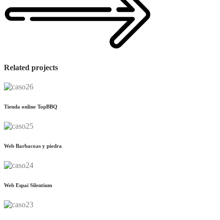
Related projects
Tienda online TopBBQ
Web Barbacoas y piedra
Web Espai Silentium