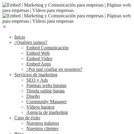
Skip
to
content
✕
Inicio
¿Quiénes somos?
Embed Comunicación
Embed Web
Embed Video
Embed Apps
¿Por qué confiar en nosotros?
Servicios de marketing
SEO y Ads
Páginas webs baratas
Tienda online barata
Diseño
Community Manager
Vídeos baratos
Agencia de marketing
Caso de éxito
Nuestros trabajos
Nuestros clientes
Blog